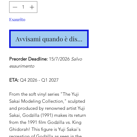
Esaurito
Avvisami quando è disponibile
Preorder Deadline:
15/7/2026
Salvo
esaurimento
ETA:
Q4 2026 - Q1 2027
From the soft vinyl series "The Yuji
Sakai Modeling Collection," sculpted
and produced by renowned artist Yuji
Sakai, Godzilla (1991) makes its return
from the 1991 film Godzilla vs. King
Ghidorah! This figure is Yuji Sakai's
recreation of Godzilla as seen in the