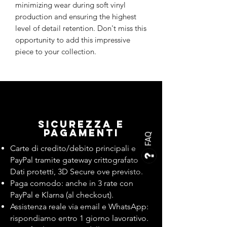
minimizing wear during soft vinyl
production and ensuring the highest
level of detail retention. Don't miss this
opportunity to add this impressive
piece to your collection.
Sicurezza e
pagamenti
FAQ
Carte di credito/debito principali e
PayPal tramite gateway crittografato.
Dati protetti, 3D Secure ove previsto.
Paga comodo: anche in 3 rate con
PayPal e Klarna (al checkout).
Assistenza reale via email e WhatsApp:
rispondiamo entro 1 giorno lavorativo.