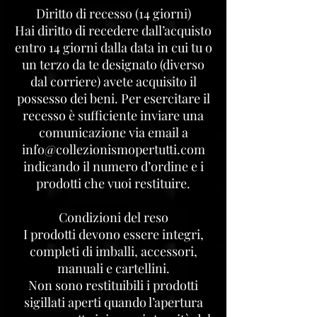
Diritto di recesso (14 giorni)
Hai diritto di recedere dall’acquisto
entro 14 giorni dalla data in cui tu o
un terzo da te designato (diverso
dal corriere) avete acquisito il
possesso dei beni. Per esercitare il
recesso è sufficiente inviare una
comunicazione via email a
info@collezionismopertutti.com
indicando il numero d’ordine e i
prodotti che vuoi restituire.
Condizioni del reso
I prodotti devono essere integri,
completi di imballi, accessori,
manuali e cartellini.
Non sono restituibili i prodotti
sigillati aperti quando l’apertura