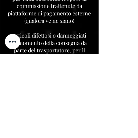
commissione trattenute da
piattaforme di pagamento esterne
(qualora ve ne siano)
Articoli difettosi o danneggiati
Al momento della consegna da
parte del trasportatore, per il
cliente è opportuno verificare
l’integrità in ogni sua parte del
pacco. In caso di collo danneggiato
il cliente deve firmare il ritiro
“CON RISERVA” evidenziando
esattamente quale parte del collo
risulta essere danneggiata. Questa
verifica è necessaria anche per la
possibile attivazione
dell'assicurazione sul trasporto.
Se un prodotto arriva difettoso o