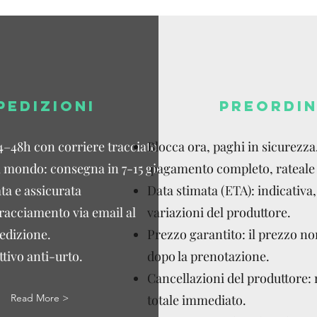
PEDIZIONI
PREORDIN
4–48h con corriere tracciato.
Blocca ora, paghi in sicurezza
l mondo: consegna in 7-15 giorni
pagamento completo, rateale 
ta e assicurata
Data stimata (ETA): indicativa,
tracciamento via email al
variazioni del produttore.
edizione.
Prezzo garantito: il prezzo n
tivo anti-urto.
dopo la prenotazione.
Cancellazioni del produttore:
Read More >
totale immediato.