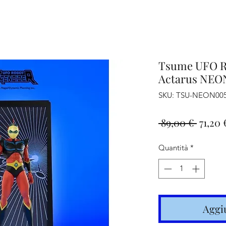
iamo
Altro
Tsume UFO Ro
Actarus NEON
SKU: TSU-NEON00
Prezz
 89,00 € 
71,20 
regola
Quantità
*
Aggiu