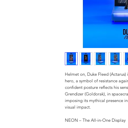
Helmet on, Duke Fleed (Actarus) 
hero, a symbol of resistance agai
confident posture reflects his se
Grendizer (Goldorak), in spacecra
imposing its mythical presence i
visual impact.
NEON – The All-in-One Display