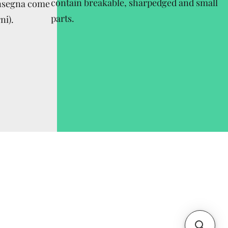
contain breakable, sharpedged and small
onsegna come
parts.
ni).