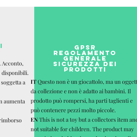
I
GPSR
REGOLAMENTO
GENERALE
. Acconto,
SICUREZZA DEI
PRODOTTI
disponibili.
IT
Questo non è un giocattolo, ma un ogget
 soggetta a
da collezione e non è adatto ai bambini. Il
prodotto può rompersi, ha parti taglienti e
on aumenta
può contenere pezzi molto piccole.
EN
This is not a toy but a collectors item an
 rimborso
not suitable for children. The product may