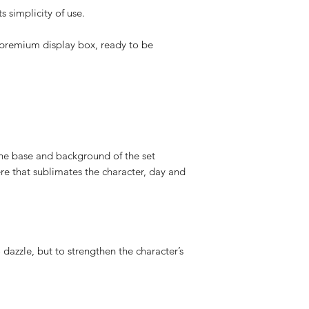
Tracking v
 simplicity of use.
a premium display box, ready to be
Spedizione
disponibil
Dazi a cari
he base and background of the set
ere that sublimates the character, day and
azzle, but to strengthen the character’s