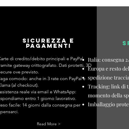
Sicurezza e
S
pagamenti
arte di credito/debito principali e PayPal
Italia: consegna 2
ramite gateway crittografato. Dati protetti, 3D
Europa e resto de
ecure ove previsto.
spedizione traccia
aga comodo: anche in 3 rate con PayPal e
larna (al checkout).
Tracking: link di 
ssistenza reale via email e WhatsApp:
momento della sp
ispondiamo entro 1 giorno lavorativo.
Imballaggio protet
eso facile: 14 giorni dalla consegna per
ipensarci.
Read More >