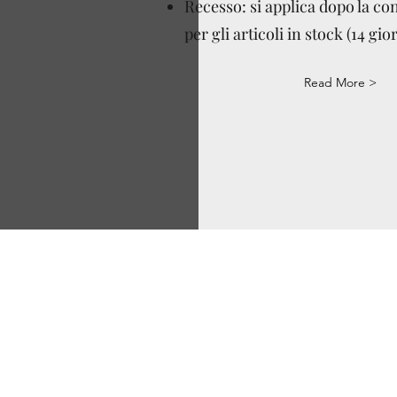
Recesso: si applica dopo la c
per gli articoli in stock (14 gior
Read More >
Via Correggio 9 Pioltello Milano - P.Iva 07660760963