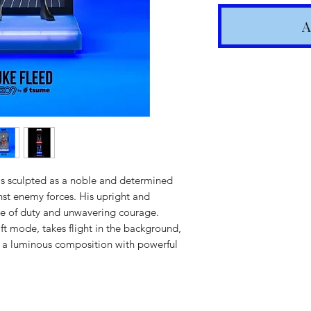
A
is sculpted as a noble and determined
nst enemy forces. His upright and
Spedizione
nse of duty and unwavering courage.
ft mode, takes flight in the background,
articoli in
n a luminous composition with powerful
Costi calc