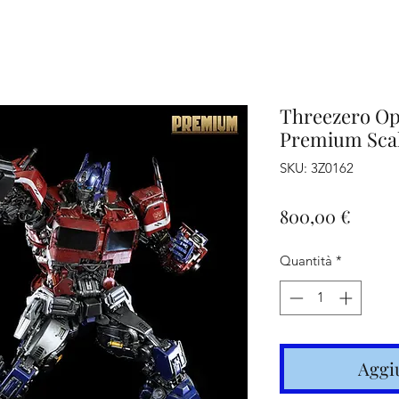
iamo
Altro
Threezero O
Premium Scal
SKU: 3Z0162
Prezz
800,00 €
Quantità
*
Aggiu