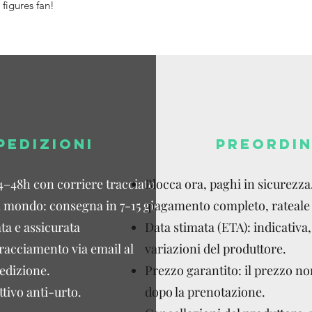
figures fan!
PEDIZIONI
PREORDIN
4–48h con corriere tracciato.
Blocca ora, paghi in sicurezza
l mondo: consegna in 7-15 giorni
pagamento completo, rateale 
ta e assicurata
Data stimata (ETA): indicativa,
tracciamento via email al
variazioni del produttore.
edizione.
Prezzo garantito: il prezzo n
tivo anti-urto.
dopo la prenotazione.