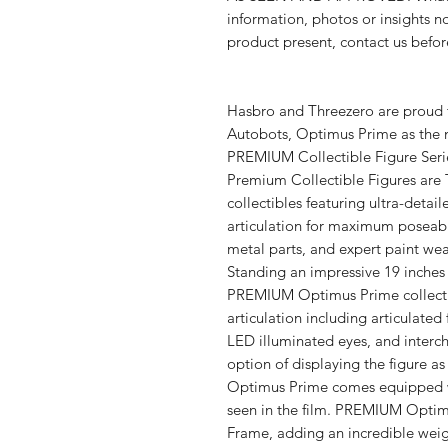
information, photos or insights no
product present, contact us befo
Hasbro and Threezero are proud t
Autobots, Optimus Prime as the n
PREMIUM Collectible Figure Seri
Premium Collectible Figures are T
collectibles featuring ultra-detai
articulation for maximum poseabil
metal parts, and expert paint we
Standing an impressive 19 inches
PREMIUM Optimus Prime collectibl
articulation including articulate
LED illuminated eyes, and interc
option of displaying the figure 
Optimus Prime comes equipped wi
seen in the film. PREMIUM Optimu
Frame, adding an incredible weigh