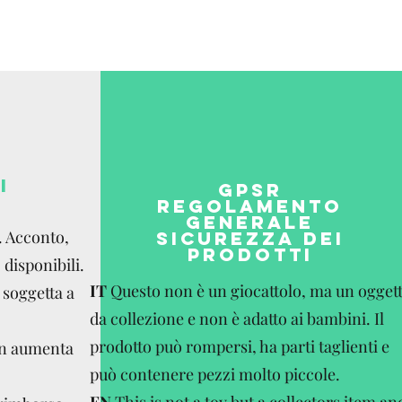
I
GPSR
REGOLAMENTO
GENERALE
. Acconto,
SICUREZZA DEI
PRODOTTI
disponibili.
IT
Questo non è un giocattolo, ma un ogget
 soggetta a
da collezione e non è adatto ai bambini. Il
prodotto può rompersi, ha parti taglienti e
on aumenta
può contenere pezzi molto piccole.