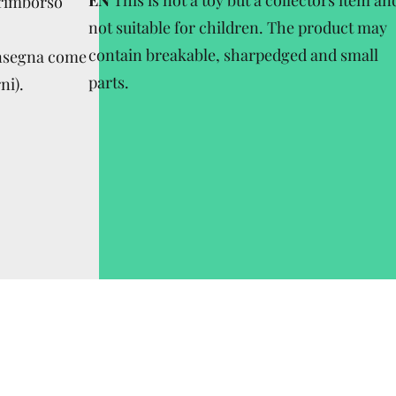
EN
This is not a toy but a collectors item an
 rimborso
not suitable for children. The product may
contain breakable, sharpedged and small
onsegna come
parts.
ni).