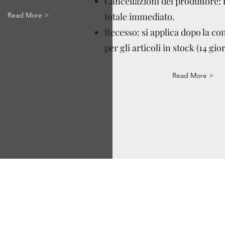
Cancellazioni del produttore:
Read More >
totale immediato.
Recesso: si applica dopo la c
per gli articoli in stock (14 gior
Read More >
Via Correggio 9 Pioltello Milano - P.Iva 07660760963