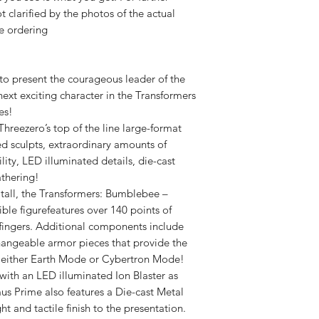
Tracking v
t clarified by the photos of the actual
re ordering
Spedizione
disponibil
o present the courageous leader of the
ext exciting character in the Transformers
es!
Dazi a cari
hreezero’s top of the line large-format
led sculpts, extraordinary amounts of
ity, LED illuminated details, die-cast
athering!
 tall, the Transformers: Bumblebee –
e figurefeatures over 140 points of
d fingers. Additional components include
hangeable armor pieces that provide the
as either Earth Mode or Cybertron Mode!
th an LED illuminated Ion Blaster as
s Prime also features a Die-cast Metal
t and tactile finish to the presentation.