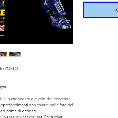
A
X ESPOSTO
Spedizione
o
layed
articoli in
lo che vedete è quello che riceverete.
 approfondimenti non chiariti dalle foto del
Costi calc
teci prima di ordinare
 see is what you get. For further