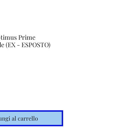
ptimus Prime
e (EX - ESPOSTO)
o
ngi al carrello