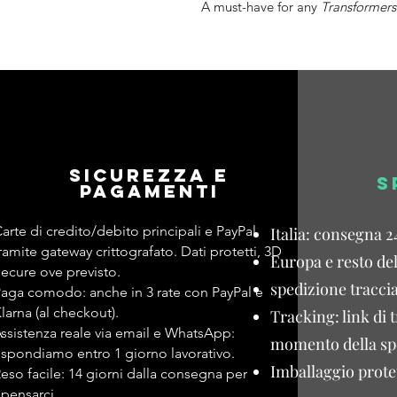
A must-have for any
Transformers
Sicurezza e
S
pagamenti
arte di credito/debito principali e PayPal
Italia: consegna 2
ramite gateway crittografato. Dati protetti, 3D
Europa e resto de
ecure ove previsto.
spedizione traccia
aga comodo: anche in 3 rate con PayPal e
larna (al checkout).
Tracking: link di 
ssistenza reale via email e WhatsApp:
momento della sp
ispondiamo entro 1 giorno lavorativo.
Imballaggio protet
eso facile: 14 giorni dalla consegna per
ipensarci.