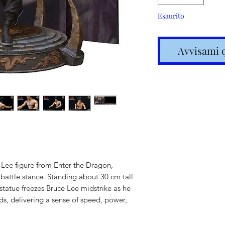
Esaurito
Avvisami 
Spedizione
e Lee figure from Enter the Dragon,
articoli in
 battle stance. Standing about 30 cm tall
 statue freezes Bruce Lee midstrike as he
s, delivering a sense of speed, power,
Costi calc