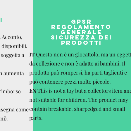
I
GPSR
REGOLAMENTO
GENERALE
. Acconto,
SICUREZZA DEI
PRODOTTI
disponibili.
IT
Questo non è un giocattolo, ma un ogget
 soggetta a
da collezione e non è adatto ai bambini. Il
prodotto può rompersi, ha parti taglienti e
on aumenta
può contenere pezzi molto piccole.
EN
This is not a toy but a collectors item an
 rimborso
not suitable for children. The product may
contain breakable, sharpedged and small
onsegna come
parts.
ni).