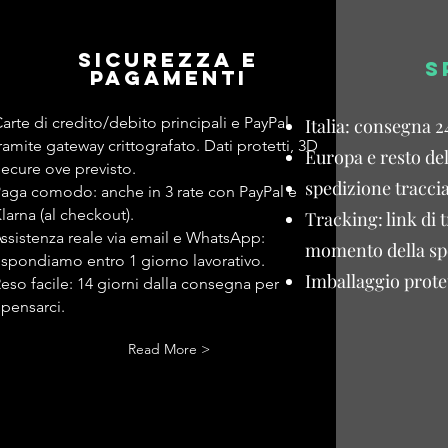
Sicurezza e
S
pagamenti
arte di credito/debito principali e PayPal
Italia: consegna 2
ramite gateway crittografato. Dati protetti, 3D
Europa e resto de
ecure ove previsto.
spedizione traccia
aga comodo: anche in 3 rate con PayPal e
larna (al checkout).
Tracking: link di 
ssistenza reale via email e WhatsApp:
momento della sp
ispondiamo entro 1 giorno lavorativo.
Imballaggio protet
eso facile: 14 giorni dalla consegna per
ipensarci.
Read More >