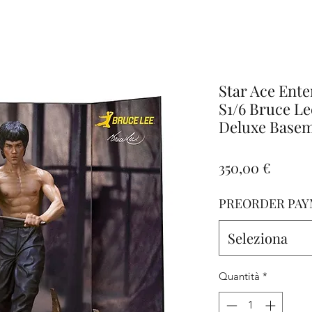
iamo
Altro
Star Ace Ent
S1/6 Bruce Lee
Deluxe Base
Prezz
350,00 €
PREORDER PAY
Seleziona
Quantità
*