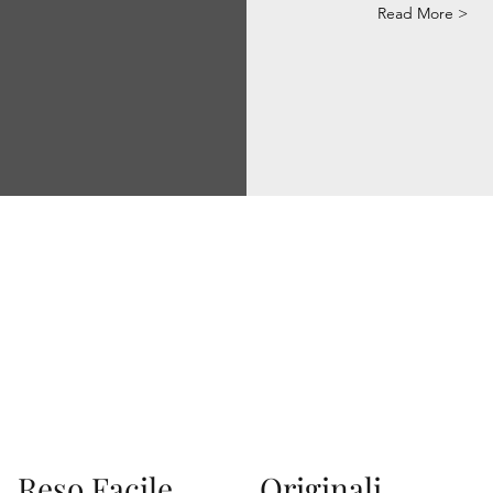
Read More >
Via Correggio 9 Pioltello Milano - P.Iva 07660760963
Reso Facile
Originali