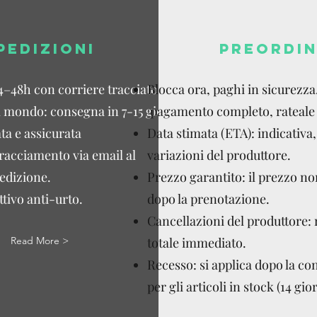
PEDIZIONI
PREORDIN
4–48h con corriere tracciato.
Blocca ora, paghi in sicurezza
l mondo: consegna in 7-15 giorni
pagamento completo, rateale 
ta e assicurata
Data stimata (ETA): indicativa,
tracciamento via email al
variazioni del produttore.
edizione.
Prezzo garantito: il prezzo n
tivo anti-urto.
dopo la prenotazione.
Cancellazioni del produttore:
Read More >
totale immediato.
Recesso: si applica dopo la c
per gli articoli in stock (14 gior