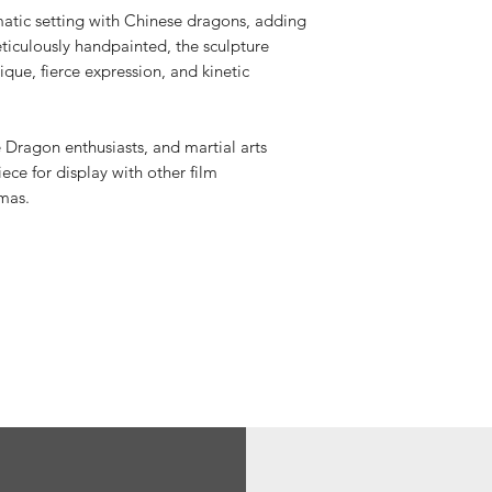
Tracking v
matic setting with Chinese dragons, adding
eticulously handpainted, the sculpture
ique, fierce expression, and kinetic
Spedizione
disponibil
e Dragon enthusiasts, and martial arts
ece for display with other film
Dazi a cari
mas.