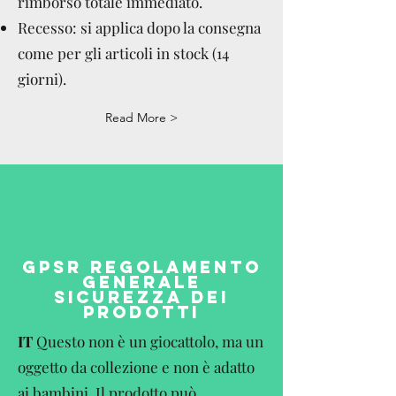
rimborso totale immediato.
Recesso: si applica dopo la consegna
come per gli articoli in stock (14
giorni).
Read More >
GPSR REGOLAMENTO
GENERALE
SICUREZZA DEI
PRODOTTI
IT
Questo non è un giocattolo, ma un
oggetto da collezione e non è adatto
ai bambini. Il prodotto può