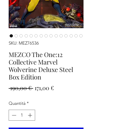
SKU: MEZ76536
MEZCO The One:12
Collective Marvel
Wolverine Deluxe Steel
Box Edition
Prezzo
Prezzo
 190,00 € 
171,00 €
regolare
scontato
Quantità
*