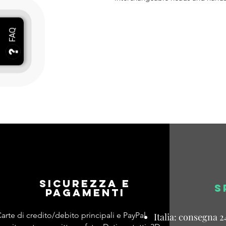
Sicurezza e
S
pagamenti
arte di credito/debito principali e PayPal
Italia: consegna 2