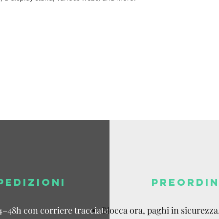
Tracking v
Spedizione
disponibil
Dazi a cari
PEDIZIONI
PREORDIN
4–48h con corriere tracciato.
Blocca ora, paghi in sicurezza