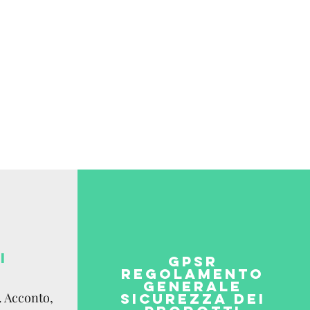
ia email.
 Internazionale:
e,
co del destinatario.
I
GPSR
REGOLAMENTO
GENERALE
. Acconto,
SICUREZZA DEI