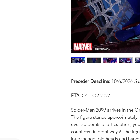
Preorder Deadline:
10/6/2026
Sa
ETA:
Q1 - Q2 2027
Spider-Man 2099 arrives in the O
The figure stands approximately 1
over 30 points of articulation, y
countless different ways! The fig
interchangeable heads and hands,