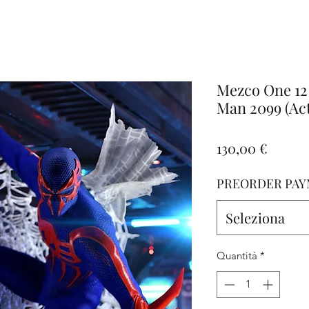
iamo
Altro
Mezco One 12 
Man 2099 (Act
Prezz
130,00 €
PREORDER PAY
Seleziona
Quantità
*