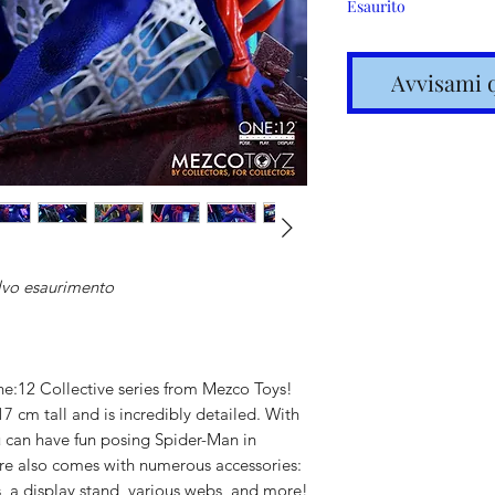
Esaurito
Avvisami 
lvo esaurimento
Spedizione
articoli in
ne:12 Collective series from Mezco Toys!
7 cm tall and is incredibly detailed. With
ou can have fun posing Spider-Man in
Costi calc
ure also comes with numerous accessories:
 a display stand, various webs, and more!