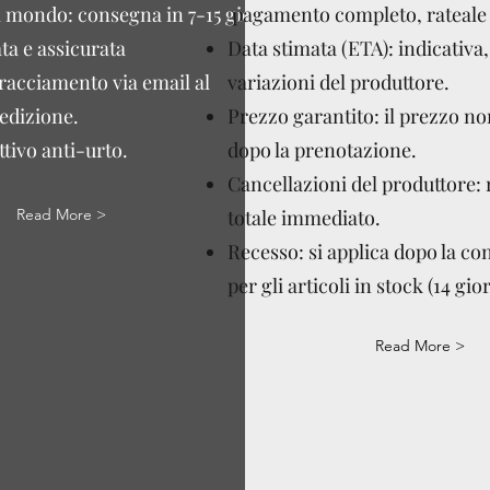
l mondo: consegna in 7-15 giorni
pagamento completo, rateale 
ta e assicurata
Data stimata (ETA): indicativa,
tracciamento via email al
variazioni del produttore.
edizione.
Prezzo garantito: il prezzo n
tivo anti-urto.
dopo la prenotazione.
Cancellazioni del produttore:
Read More >
totale immediato.
Recesso: si applica dopo la c
per gli articoli in stock (14 gior
Read More >