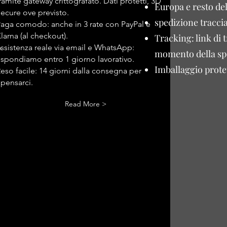
ramite gateway crittografato. Dati protetti, 3D
Europa e resto de
ecure ove previsto.
spedizione traccia
aga comodo: anche in 3 rate con PayPal e
larna (al checkout).
Tracking: link di 
ssistenza reale via email e WhatsApp:
momento della sp
ispondiamo entro 1 giorno lavorativo.
Imballaggio protet
eso facile: 14 giorni dalla consegna per
ipensarci.
Read More >