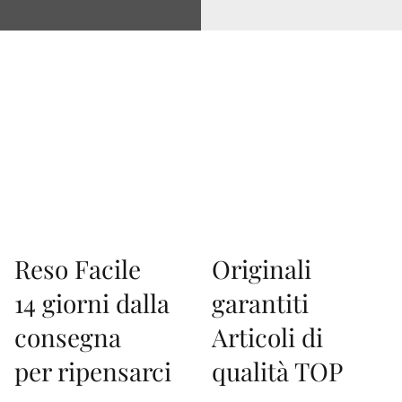
Via Correggio 9 Pioltello Milano - P.Iva 07660760963
Reso Facile
Originali
14 giorni dalla
garantiti
consegna
Articoli di
per ripensarci
qualità TOP