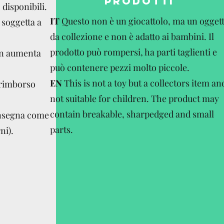
PRODOTTI
disponibili.
IT
Questo non è un giocattolo, ma un ogget
 soggetta a
da collezione e non è adatto ai bambini. Il
prodotto può rompersi, ha parti taglienti e
on aumenta
può contenere pezzi molto piccole.
EN
This is not a toy but a collectors item an
 rimborso
not suitable for children. The product may
contain breakable, sharpedged and small
onsegna come
parts.
ni).