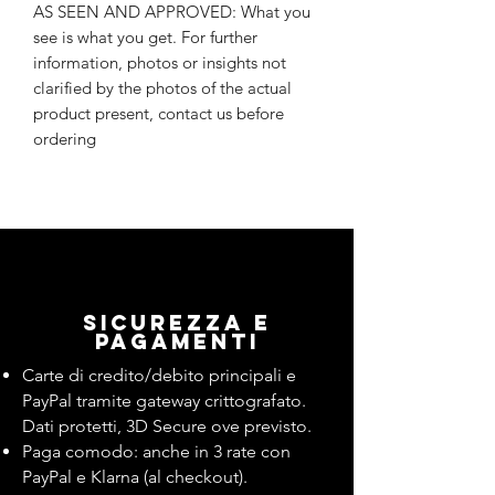
AS SEEN AND APPROVED: What you
see is what you get. For further
information, photos or insights not
clarified by the photos of the actual
product present, contact us before
ordering
Sicurezza e
pagamenti
Carte di credito/debito principali e
PayPal tramite gateway crittografato.
Dati protetti, 3D Secure ove previsto.
Paga comodo: anche in 3 rate con
PayPal e Klarna (al checkout).