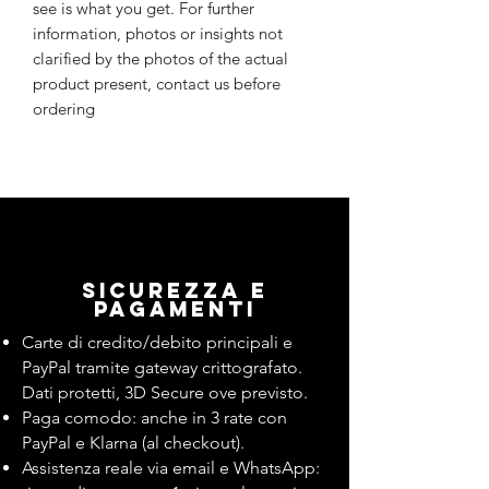
see is what you get. For further
information, photos or insights not
clarified by the photos of the actual
product present, contact us before
ordering
Sicurezza e
pagamenti
Carte di credito/debito principali e
PayPal tramite gateway crittografato.
Dati protetti, 3D Secure ove previsto.
Paga comodo: anche in 3 rate con
PayPal e Klarna (al checkout).
Assistenza reale via email e WhatsApp: