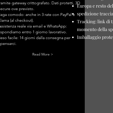
ramite gateway crittografato. Dati protetti, 3D
Europa e resto de
ecure ove previsto.
spedizione traccia
aga comodo: anche in 3 rate con PayPal e
larna (al checkout).
Tracking: link di 
ssistenza reale via email e WhatsApp:
momento della sp
ispondiamo entro 1 giorno lavorativo.
Imballaggio protet
eso facile: 14 giorni dalla consegna per
ipensarci.
Read More >