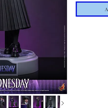
A
Spedizione
articoli in
Costi calc