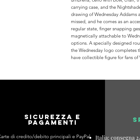
carrying case, and the Nightshade
drawing of Wednesday Addams an
missed, and he comes as an access
regular state, finger snapping ges
magnetically attachable to Wedne
options. A specially designed rou
the Wednesday logo completes thi
have collectible figure for fans 
Sicurezza e
S
pagamenti
arte di credito/debito principali e PayPal
Italia: consegna 2