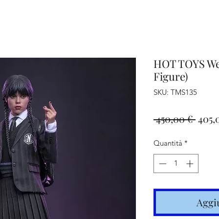
iamo
Altro
HOT TOYS Wed
Figure)
SKU: TMS135
Prez
 450,00 € 
405,
regol
Quantità
*
Aggiu