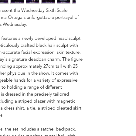
Tracking v
resent the Wednesday Sixth Scale
enna Ortega's unforgettable portrayal of
Spedizione
es Wednesday.
disponibil
e features a newly developed head sculpt
ticulously crafted black hair sculpt with
Dazi a cari
n-accurate facial expression, skin texture,
y's signature deadpan charm. The figure
anding approximately 27cm tall with 25
g her physique in the show. It comes with
eable hands for a variety of expressive
 to holding a range of different
 is dressed in the precisely tailored
uding a striped blazer with magnetic
 dress shirt, a tie, a striped pleated skirt,
s.
s, the set includes a satchel backpack,
racker device monitor, crystal ball with