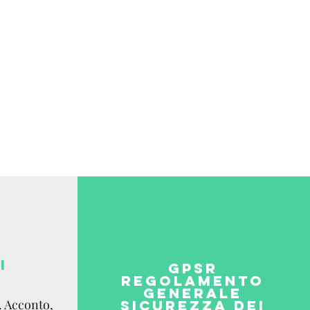
I
GPSR
REGOLAMENTO
GENERALE
. Acconto,
SICUREZZA DEI