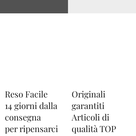
Via Correggio 9 Pioltello Milano - P.Iva 07660760963
Reso Facile
Originali
14 giorni dalla
garantiti
consegna
Articoli di
per ripensarci
qualità TOP