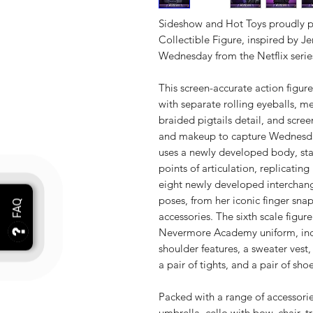
Sideshow and Hot Toys proudly p
Collectible Figure, inspired by J
Wednesday from the Netflix seri
This screen-accurate action figur
with separate rolling eyeballs, me
braided pigtails detail, and scree
and makeup to capture Wednesda
uses a newly developed body, st
points of articulation, replicatin
eight newly developed interchang
poses, from her iconic finger snap
accessories. The sixth scale figure
Nevermore Academy uniform, incl
shoulder features, a sweater vest, a
a pair of tights, and a pair of shoe
Packed with a range of accessorie
umbrella, cello with bow, chair, t