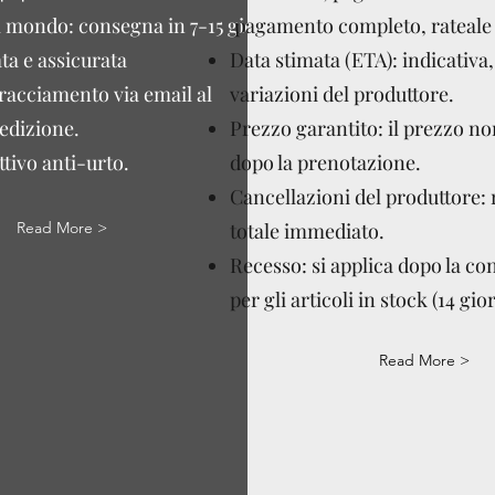
l mondo: consegna in 7-15 giorni
pagamento completo, rateale 
ta e assicurata
Data stimata (ETA): indicativa,
tracciamento via email al
variazioni del produttore.
edizione.
Prezzo garantito: il prezzo n
tivo anti-urto.
dopo la prenotazione.
Cancellazioni del produttore:
Read More >
totale immediato.
Recesso: si applica dopo la c
per gli articoli in stock (14 gior
Read More >