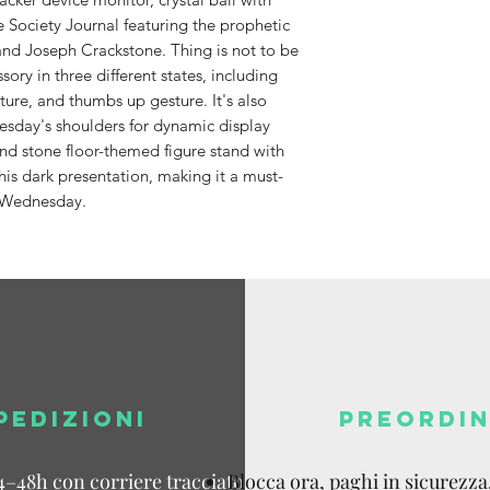
 Society Journal featuring the prophetic
d Joseph Crackstone. Thing is not to be
ory in three different states, including
ture, and thumbs up gesture. It's also
sday's shoulders for dynamic display
nd stone floor-themed figure stand with
s dark presentation, making it a must-
of Wednesday.
PEDIZIONI
PREORDIN
4–48h con corriere tracciato.
Blocca ora, paghi in sicurezza