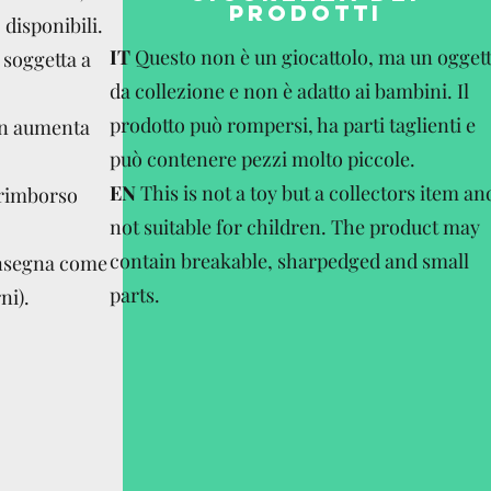
PRODOTTI
disponibili.
IT
Questo non è un giocattolo, ma un ogget
 soggetta a
da collezione e non è adatto ai bambini. Il
prodotto può rompersi, ha parti taglienti e
on aumenta
può contenere pezzi molto piccole.
EN
This is not a toy but a collectors item an
 rimborso
not suitable for children. The product may
contain breakable, sharpedged and small
onsegna come
parts.
ni).