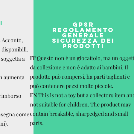
I
GPSR
REGOLAMENTO
GENERALE
. Acconto,
SICUREZZA DEI
PRODOTTI
disponibili.
IT
Questo non è un giocattolo, ma un ogget
 soggetta a
da collezione e non è adatto ai bambini. Il
prodotto può rompersi, ha parti taglienti e
on aumenta
può contenere pezzi molto piccole.
EN
This is not a toy but a collectors item an
 rimborso
not suitable for children. The product may
contain breakable, sharpedged and small
onsegna come
parts.
ni).