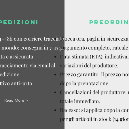
PEDIZIONI
PREORDIN
4–48h con corriere tracciato.
Blocca ora, paghi in sicurezza
l mondo: consegna in 7-15 giorni
pagamento completo, rateale 
ta e assicurata
Data stimata (ETA): indicativa,
tracciamento via email al
variazioni del produttore.
edizione.
Prezzo garantito: il prezzo n
tivo anti-urto.
dopo la prenotazione.
Cancellazioni del produttore:
Read More >
totale immediato.
Recesso: si applica dopo la c
per gli articoli in stock (14 gior