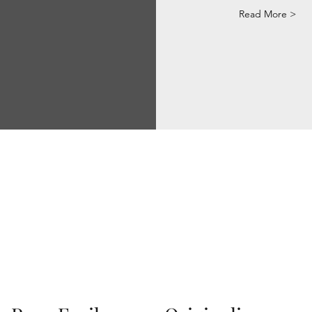
Read More >
Via Correggio 9 Pioltello Milano - P.Iva 07660760963