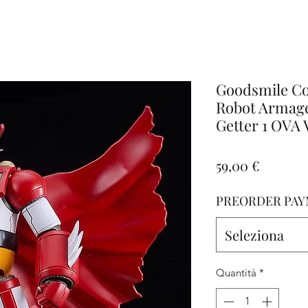
iamo
Altro
Goodsmile Co
Robot Armag
Getter 1 OVA
Prezzo
59,00 €
PREORDER PAY
Seleziona
Quantità
*