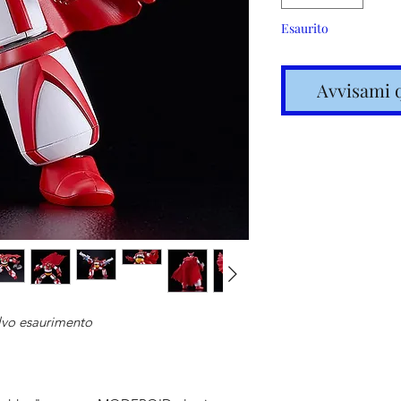
Esaurito
Avvisami 
Spedizione
articoli in
lvo esaurimento
Costi calc