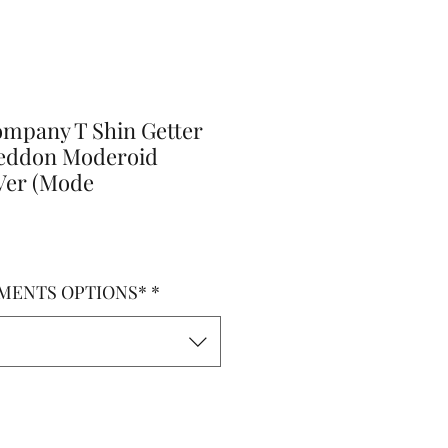
mpany T Shin Getter
eddon Moderoid
 Ver (Mode
MENTS OPTIONS*
*