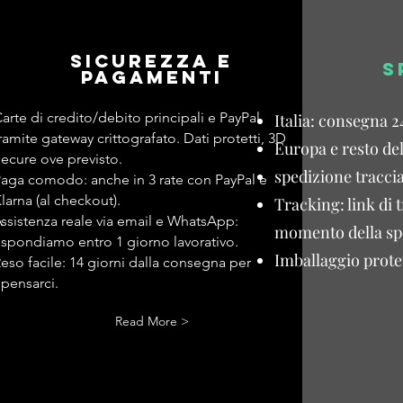
Sicurezza e
S
pagamenti
arte di credito/debito principali e PayPal
Italia: consegna 2
ramite gateway crittografato. Dati protetti, 3D
Europa e resto de
ecure ove previsto.
spedizione traccia
aga comodo: anche in 3 rate con PayPal e
larna (al checkout).
Tracking: link di 
ssistenza reale via email e WhatsApp:
momento della sp
ispondiamo entro 1 giorno lavorativo.
Imballaggio protet
eso facile: 14 giorni dalla consegna per
ipensarci.
Read More >