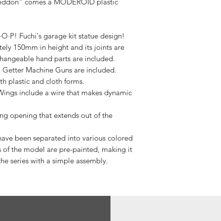
geddon" comes a MODEROID plastic
Tracking v
·O·P! Fuchi's garage kit statue design!
Spedizione
ely 150mm in height and its joints are
disponibil
rchangeable hand parts are included.
 Getter Machine Guns are included.
th plastic and cloth forms.
Dazi a cari
 Wings include a wire that makes dynamic
ing opening that extends out of the
 have been separated into various colored
s of the model are pre-painted, making it
he series with a simple assembly.