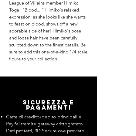
League of Villains member Himiko
Toga! "Blood... " Himiko's relaxed
expression, as she looks like she wants
to feast on blood, shows off a new
adorable side of her! Himiko's pose
and loose hair have been carefully
sculpted down to the finest details. Be
sure to add this one-of-a-kind 1/4 scale
figure to your collection!
Sicurezza e
pagamenti
Carte di credito/debito principali e
PayPal tramite gateway crittografato.
Dati protetti, 3D Secure ove previsto.