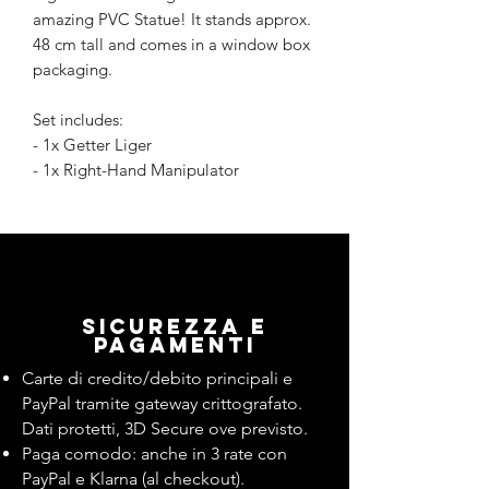
amazing PVC Statue! It stands approx.
48 cm tall and comes in a window box
packaging.
Set includes:
- 1x Getter Liger
- 1x Right-Hand Manipulator
Sicurezza e
pagamenti
Carte di credito/debito principali e
PayPal tramite gateway crittografato.
Dati protetti, 3D Secure ove previsto.
Paga comodo: anche in 3 rate con
PayPal e Klarna (al checkout).