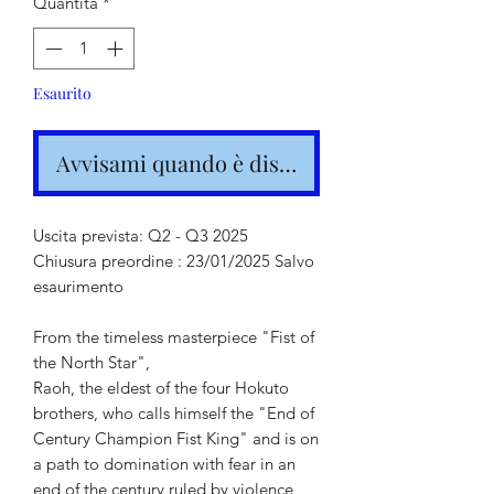
Quantità
*
Esaurito
Avvisami quando è disponibile
Uscita prevista: Q2 - Q3 2025
Chiusura preordine : 23/01/2025 Salvo
esaurimento
From the timeless masterpiece "Fist of
the North Star",
Raoh, the eldest of the four Hokuto
brothers, who calls himself the "End of
Century Champion Fist King" and is on
a path to domination with fear in an
end of the century ruled by violence,