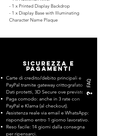
- 1 x Printed Display Backdrop
- 1 x Display Base with Illuminating
Character Name Plaque
Sicurezza e
pagamenti
Carte di credito/debito principali e
FAQ
PayPal tramite gateway crittografato.
Dati protetti, 3D Secure ove previsto.
Paga comodo: anche in 3 rate con
PayPal e Klarna (al checkout).
Assistenza reale via email e WhatsApp:
rispondiamo entro 1 giorno lavorativo.
Reso facile: 14 giorni dalla consegna
per ripensarci.