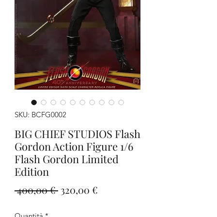
SKU: BCFG0002
BIG CHIEF STUDIOS Flash
Gordon Action Figure 1/6
Flash Gordon Limited
Edition
Prezzo
Prezzo
 400,00 € 
320,00 €
regolare
scontato
Quantità
*