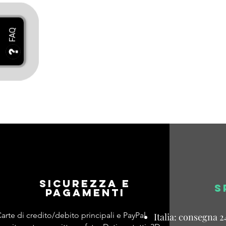
Sicurezza e
S
pagamenti
arte di credito/debito principali e PayPal
Italia: consegna 2