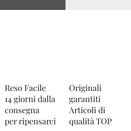
Via Correggio 9 Pioltello Milano - P.Iva 07660760963
Reso Facile
Originali
14 giorni dalla
garantiti
consegna
Articoli di
per ripensarci
qualità TOP