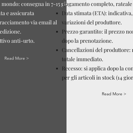
l mondo: consegna in 7-15 giorni
pagamento completo, rateale 
ta e assicurata
Data stimata (ETA): indicativa,
tracciamento via email al
variazioni del produttore.
edizione.
Prezzo garantito: il prezzo n
tivo anti-urto.
dopo la prenotazione.
Cancellazioni del produttore:
Read More >
totale immediato.
Recesso: si applica dopo la c
per gli articoli in stock (14 gior
Read More >