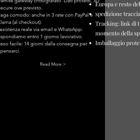
ramite gateway crittografato. Dati protetti, 3D
Europa e resto de
ecure ove previsto.
spedizione traccia
aga comodo: anche in 3 rate con PayPal e
larna (al checkout).
Tracking: link di 
ssistenza reale via email e WhatsApp:
momento della sp
ispondiamo entro 1 giorno lavorativo.
Imballaggio protet
eso facile: 14 giorni dalla consegna per
ipensarci.
Read More >