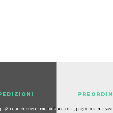
Tracking v
Spedizione
disponibil
Dazi a cari
PEDIZIONI
PREORDIN
4–48h con corriere tracciato.
Blocca ora, paghi in sicurezza