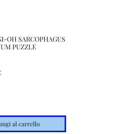
GI-OH SARCOPHAGUS
IUM PUZZLE
Prezzo
€
re
scontato
ngi al carrello