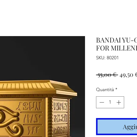
iamo
Altro
BANDAI YU-
FOR MILLEN
SKU: 80201
Prezzo
 55,00 € 
49,50 
regola
Quantità
*
Aggiu