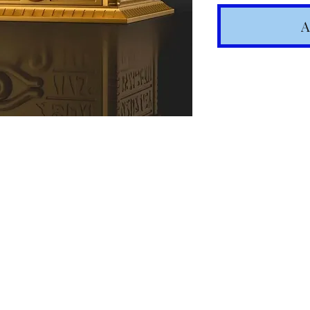
A
Spedizione
articoli in
Costi calc