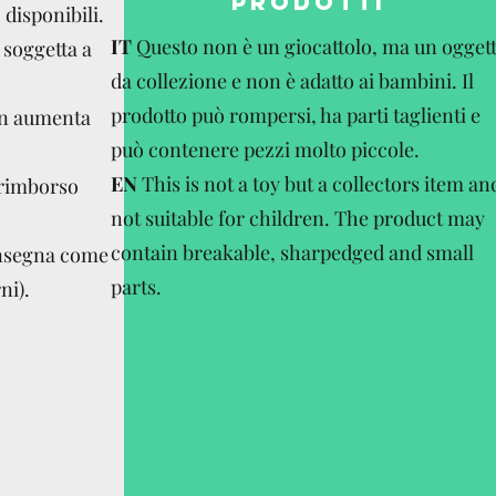
PRODOTTI
disponibili.
IT
Questo non è un giocattolo, ma un ogget
 soggetta a
da collezione e non è adatto ai bambini. Il
prodotto può rompersi, ha parti taglienti e
on aumenta
può contenere pezzi molto piccole.
EN
This is not a toy but a collectors item an
 rimborso
not suitable for children. The product may
contain breakable, sharpedged and small
onsegna come
parts.
ni).