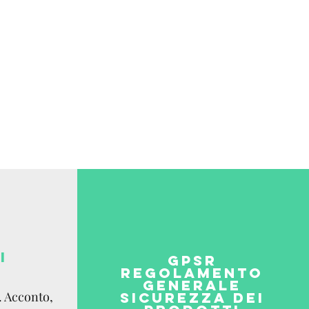
ia email.
 Internazionale:
e,
co del destinatario.
I
GPSR
REGOLAMENTO
GENERALE
. Acconto,
SICUREZZA DEI