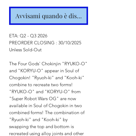
Avvisami quando è disponibile
ETA: Q2 - Q3 2026
PREORDER CLOSING : 30/10/2025
Unless Sold-Out
The Four Gods' Chokinjin "RYUKO-O"
and "KORYU-O" appear in Soul of
Chogokin! "Ryuoh-ki" and "Kooh-ki"
combine to recreate two forms!
"RYUKO-O" and "KORYU-O" from
"Super Robot Wars OG" are now
available in Soul of Chogokin in two
combined forms! The combination of
"Ryuoh-ki" and "Kooh-ki" by
swapping the top and bottom is
recreated using alloy joints and other