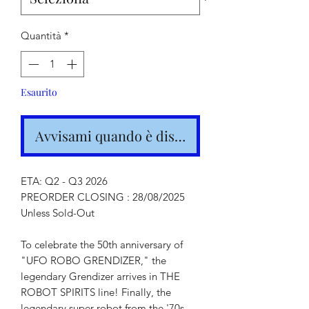
Quantità
*
Esaurito
Avvisami quando è disponibile
ETA: Q2 - Q3 2026
PREORDER CLOSING : 28/08/2025
Unless Sold-Out
To celebrate the 50th anniversary of
"UFO ROBO GRENDIZER," the
legendary Grendizer arrives in THE
ROBOT SPIRITS line! Finally, the
legendary super robot from the '70s