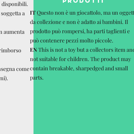
PRODOTTI
disponibili.
IT
Questo non è un giocattolo, ma un ogget
 soggetta a
da collezione e non è adatto ai bambini. Il
prodotto può rompersi, ha parti taglienti e
on aumenta
può contenere pezzi molto piccole.
EN
This is not a toy but a collectors item an
 rimborso
not suitable for children. The product may
contain breakable, sharpedged and small
onsegna come
parts.
ni).