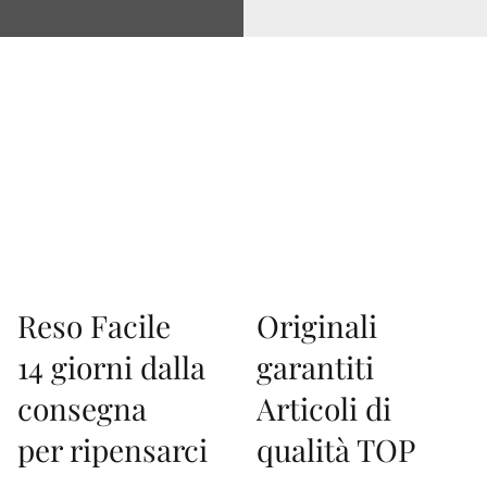
Via Correggio 9 Pioltello Milano - P.Iva 07660760963
Reso Facile
Originali
14 giorni dalla
garantiti
consegna
Articoli di
per ripensarci
qualità TOP