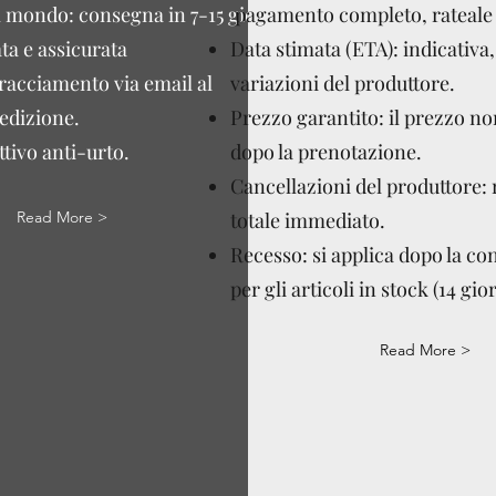
l mondo: consegna in 7-15 giorni
pagamento completo, rateale 
ta e assicurata
Data stimata (ETA): indicativa,
tracciamento via email al
variazioni del produttore.
edizione.
Prezzo garantito: il prezzo n
tivo anti-urto.
dopo la prenotazione.
Cancellazioni del produttore:
Read More >
totale immediato.
Recesso: si applica dopo la c
per gli articoli in stock (14 gior
Read More >