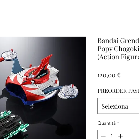
iamo
Altro
Bandai Grend
Popy Chogoki
(Action Figur
Prezz
120,00 €
PREORDER PAY
Seleziona
Quantità
*