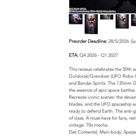
Preorder Deadline:
28/5/2026
Sa
ETA:
Q4 2026 - Q1 2027
This reissue celebrates the 50th 
Goldorak/Grendizer (UFO Robo G
and Bandai Spirits. The 135mm 
the essence of epic space battles.
Recreate iconic scenes: the devas
blades, and the UFO spaceship wi
ready to defend Earth. The anti-g
of class. A must-have for fans, re
vintage '70s mecha.
[Set Contents]: Main body, Spazer,