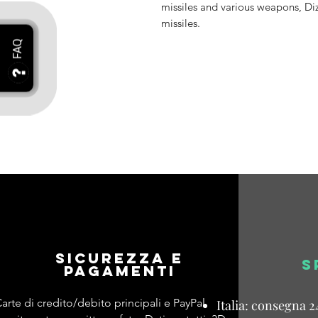
missiles and various weapons, Diz
missiles.
Sicurezza e
S
pagamenti
arte di credito/debito principali e PayPal
Italia: consegna 2