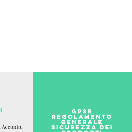
ia email.
 Internazionale:
e,
co del destinatario.
I
GPSR
REGOLAMENTO
GENERALE
. Acconto,
SICUREZZA DEI