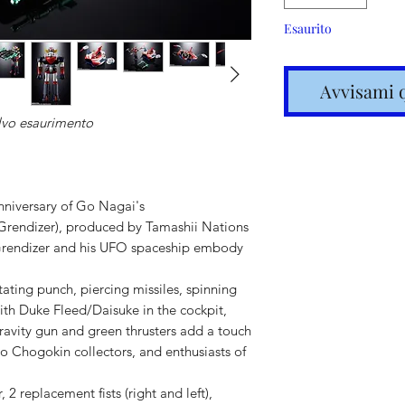
Esaurito
Avvisami 
lvo esaurimento
anniversary of Go Nagai's
rendizer), produced by Tamashii Nations
Grendizer and his UFO spaceship embody
Spedizione
tating punch, piercing missiles, spinning
articoli in
th Duke Fleed/Daisuke in the cockpit,
ravity gun and green thrusters add a touch
tro Chogokin collectors, and enthusiasts of
Costi calc
 2 replacement fists (right and left),