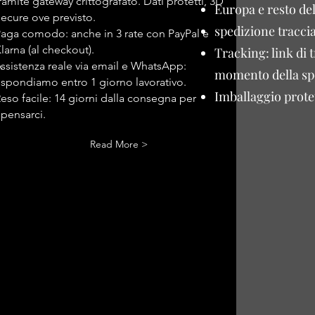
ramite gateway crittografato. Dati protetti, 3D
Europa e resto de
ecure ove previsto.
spedizione traccia
aga comodo: anche in 3 rate con PayPal e
larna (al checkout).
Tracking: link di 
ssistenza reale via email e WhatsApp:
momento della sp
ispondiamo entro 1 giorno lavorativo.
Imballaggio protet
eso facile: 14 giorni dalla consegna per
ipensarci.
Read More >