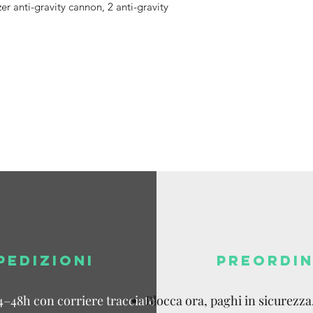
er anti-gravity cannon, 2 anti-gravity
Tracking v
Spedizione
disponibil
Dazi a cari
PEDIZIONI
PREORDIN
4–48h con corriere tracciato.
Blocca ora, paghi in sicurezza