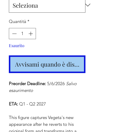
Quantità
*
Esaurito
Avvisami quando è disponibile
Preorder Deadline:
5/6/2026
Salvo
esaurimento
ETA:
Q1 - Q2 2027
This figure captures Vegeta's new
appearance after he reverts to his
original form and transforms into a