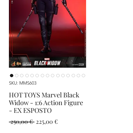
SKU: MMS603
HOT TOYS Marvel Black
Widow - 1:6 Action Figure
- EX ESPOSTO
Prezzo
Prezzo
 250,00 € 
225,00 €
regolare
scontato