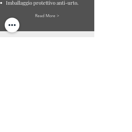
Imballaggio protettivo anti-urto.
Read More >
PREORDINI
Blocca ora, paghi in sicurezza.
Acconto, pagamento completo,
rateale disponibili.
Data stimata (ETA): indicativa,
soggetta a variazioni del produttore.
Prezzo garantito: il prezzo non
aumenta dopo la prenotazione.
Cancellazioni del produttore: